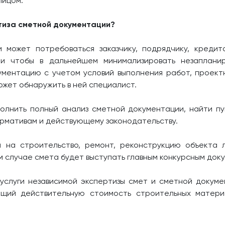
лицом.
тиза сметной документации?
 может потребоваться заказчику, подрядчику, креди
 и чтобы в дальнейшем минимализировать незапланир
ментацию с учетом условий выполнения работ, проект
ожет обнаружить в ней специалист.
полнить полный анализ сметной документации, найти п
ормативам и действующему законодательству.
и на строительство, ремонт, реконструкцию объекта 
м случае смета будет выступать главным конкурсным док
услуги независимой экспертизы смет и сметной докуме
ющий действительную стоимость строительных матери