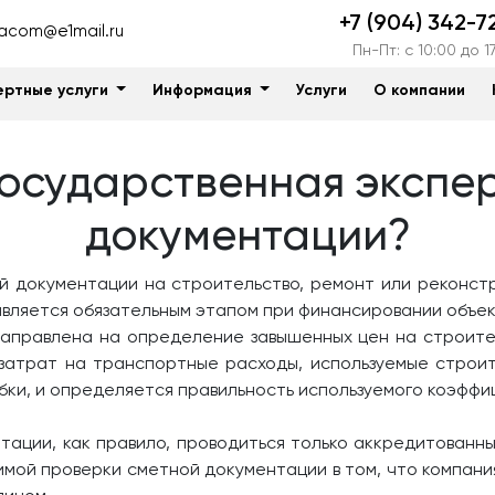
+7 (904) 342-7
acom@e1mail.ru
Пн-Пт: c 10:00 до 1
ертные услуги
Информация
Услуги
О компании
государственная экспе
документации?
й документации на строительство, ремонт или реконст
 является обязательным этапом при финансировании объе
направлена на определение завышенных цен на строит
затрат на транспортные расходы, используемые строи
ки, и определяется правильность используемого коэффи
тации, как правило, проводиться только аккредитован
симой проверки сметной документации в том, что компан